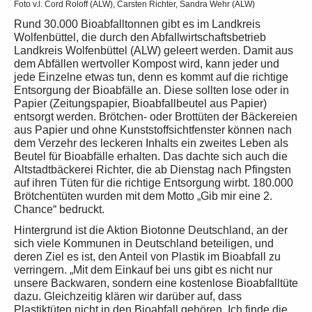
Foto v.l. Cord Roloff (ALW), Carsten Richter, Sandra Wehr (ALW)
Rund 30.000 Bioabfalltonnen gibt es im Landkreis
Wolfenbüttel, die durch den Abfallwirtschaftsbetrieb
Landkreis Wolfenbüttel (ALW) geleert werden. Damit aus
dem Abfällen wertvoller Kompost wird, kann jeder und
jede Einzelne etwas tun, denn es kommt auf die richtige
Entsorgung der Bioabfälle an. Diese sollten lose oder in
Papier (Zeitungspapier, Bioabfallbeutel aus Papier)
entsorgt werden. Brötchen- oder Brottüten der Bäckereien
aus Papier und ohne Kunststoffsichtfenster können nach
dem Verzehr des leckeren Inhalts ein zweites Leben als
Beutel für Bioabfälle erhalten. Das dachte sich auch die
Altstadtbäckerei Richter, die ab Dienstag nach Pfingsten
auf ihren Tüten für die richtige Entsorgung wirbt. 180.000
Brötchentüten wurden mit dem Motto „Gib mir eine 2.
Chance“ bedruckt.
Hintergrund ist die Aktion Biotonne Deutschland, an der
sich viele Kommunen in Deutschland beteiligen, und
deren Ziel es ist, den Anteil von Plastik im Bioabfall zu
verringern. „Mit dem Einkauf bei uns gibt es nicht nur
unsere Backwaren, sondern eine kostenlose Bioabfalltüte
dazu. Gleichzeitig klären wir darüber auf, dass
Plastiktüten nicht in den Bioabfall gehören. Ich finde die