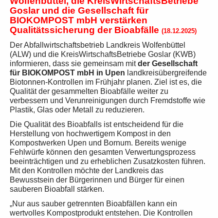
Wolfenbüttel, die KreisWirtschaftsBetriebe
Goslar und
die Gesellschaft für
BIOKOMPOST mbH verstärken
Qualitätssicherung der Bioabfälle
(18.12.2025)
Der Abfallwirtschaftsbetrieb Landkreis Wolfenbüttel
(ALW) und die KreisWirtschaftsBetriebe Goslar (KWB)
informieren, dass sie gemeinsam mit
der Gesellschaft
für BIOKOMPOST mbH in Upen
landkreisübergreifende
Biotonnen-Kontrollen im Frühjahr planen. Ziel ist es, die
Qualität der gesammelten Bioabfälle weiter zu
verbessern und Verunreinigungen durch Fremdstoffe wie
Plastik, Glas oder Metall zu reduzieren.
Die Qualität des Bioabfalls ist entscheidend für die
Herstellung von hochwertigem Kompost in den
Kompostwerken Upen und Bornum. Bereits wenige
Fehlwürfe können den gesamten Verwertungsprozess
beeinträchtigen und zu erheblichen Zusatzkosten führen.
Mit den Kontrollen möchte der Landkreis das
Bewusstsein der Bürgerinnen und Bürger für einen
sauberen Bioabfall stärken.
„Nur aus sauber getrennten Bioabfällen kann ein
wertvolles Kompostprodukt entstehen. Die Kontrollen