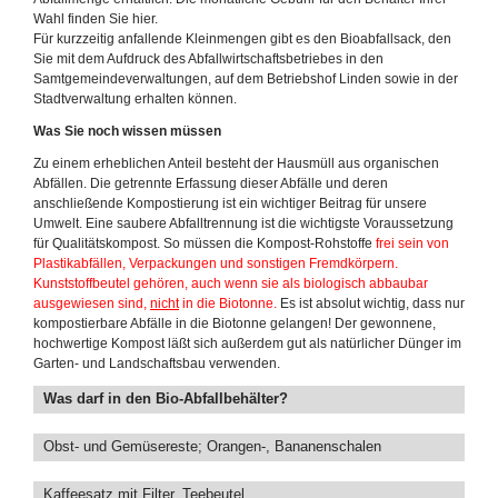
Wahl finden Sie hier.
Für kurzzeitig anfallende Kleinmengen gibt es den Bioabfallsack, den
Sie mit dem Aufdruck des Abfallwirtschaftsbetriebes in den
Samtgemeindeverwaltungen, auf dem Betriebshof Linden sowie in der
Stadtverwaltung erhalten können.
Was Sie noch wissen müssen
Zu einem erheblichen Anteil besteht der Hausmüll aus organischen
Abfällen. Die getrennte Erfassung dieser Abfälle und deren
anschließende Kompostierung ist ein wichtiger Beitrag für unsere
Umwelt. Eine saubere Abfalltrennung ist die wichtigste Voraussetzung
für Qualitätskompost. So müssen die Kompost-Rohstoffe
frei sein von
Plastikabfällen, Verpackungen und sonstigen Fremdkörpern.
Kunststoffbeutel gehören, auch wenn sie als biologisch abbaubar
ausgewiesen sind,
nicht
in die Biotonne.
Es ist absolut wichtig, dass nur
kompostierbare Abfälle in die Biotonne gelangen! Der gewonnene,
hochwertige Kompost läßt sich außerdem gut als natürlicher Dünger im
Garten- und Landschaftsbau verwenden.
Was darf in den Bio-Abfallbehälter?
Obst- und Gemüsereste; Orangen-, Bananenschalen
Kaffeesatz mit Filter, Teebeutel